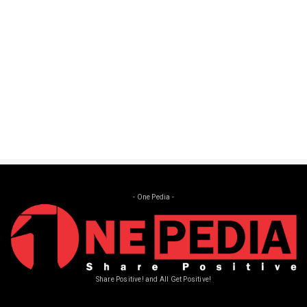
Heboh! BPIP Dikritik Habis-Habisan, Aturan
Paskibraka Lepas ...
Aug 15, 2024
- One Pedia -
Share Positive! and All Get Positive!