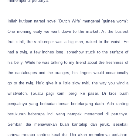
menempel di perutnya.
Inilah kutipan narasi novel ’Dutch Wife’ mengenai ’guinea worm’:
One morning early we went down to the market. At the busiest
fruit stall, the stallkeeper was a big man, naked to the waist. He
had a twig, a few inches long, somehow stuck to the surface of
his belly. While he was talking to my friend about the freshness of
the cantaloupes and the oranges, his fingers would occasionally
go to the twig. He’d give it a little slow twirl, the way you wind a
wristwatch. (Suatu pagi kami pergi ke pasar. Di kios buah
penjualnya yang berbadan besar bertelanjang dada. Ada ranting
berukuran beberapa inci yang nampak menempel di perutnya.
Sembari dia menawarkan buah kantalop dan jeruk, sesekali
jarinya meraba ranting kecil itu. Dia akan memilinnya perlahan-