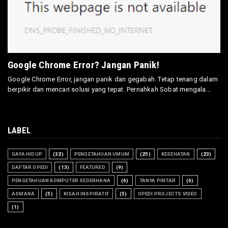
Google Chrome Error? Jangan Panik!
Google Chrome Error, jangan panik dan gegabah. Tetap tenang dalam
berpikir dan mencari solusi yang tepat. Pernahkah Sobat mengala...
LABEL
GAYA HIDUP
(32)
PENGETAHUAN UMUM
(25)
KESEHATAN
(23)
DAFTAR OPEDI
(13)
FEATURED
(9)
PENGETAHUAN KOMPUTER SEDERHANA
(6)
TANYA PINTAR
(6)
ASMARA
(5)
KISAH INSPIRATIF
(5)
OPEDI PROJECTS VIDEO
(1)