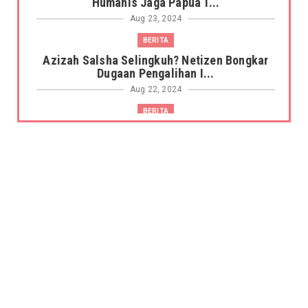
Humanis Jaga Papua T...
Aug 23, 2024
BERITA
Azizah Salsha Selingkuh? Netizen Bongkar
Dugaan Pengalihan I...
Aug 22, 2024
BERITA
Cara Mudah Cek Formasi CPNS 2024:
Panduan Lengkap untuk Pend...
Aug 18, 2024
#DOSENGHOIB #FILM #INDONESIA
Geger! Tragedi PPDS Bunuh Diri Dijadikan
Promosi Film, Joko ...
Aug 18, 2024
UNCATEGORIZED
Agung Hapsah pertama kali ke podcast |
Awal ngonten karena b...
Aug 17, 2024