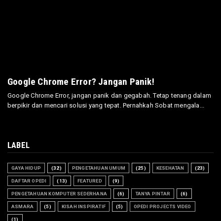
Google Chrome Error? Jangan Panik!
Google Chrome Error, jangan panik dan gegabah. Tetap tenang dalam
berpikir dan mencari solusi yang tepat. Pernahkah Sobat mengala...
LABEL
GAYA HIDUP
(32)
PENGETAHUAN UMUM
(25)
KESEHATAN
(23)
DAFTAR OPEDI
(13)
FEATURED
(9)
PENGETAHUAN KOMPUTER SEDERHANA
(6)
TANYA PINTAR
(6)
ASMARA
(5)
KISAH INSPIRATIF
(5)
OPEDI PROJECTS VIDEO
(1)