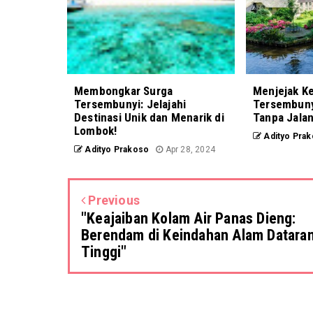
Membongkar Surga
Menjejak K
Tersembunyi: Jelajahi
Tersembuny
Destinasi Unik dan Menarik di
Tanpa Jala
Lombok!
Adityo Pra
Adityo Prakoso
Apr 28, 2024
Previous
"Keajaiban Kolam Air Panas Dieng:
Berendam di Keindahan Alam Datara
Tinggi"