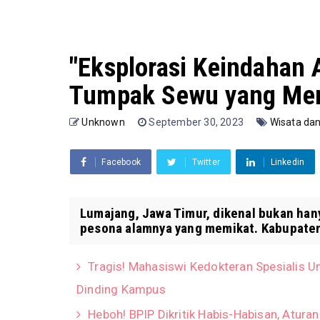
"Eksplorasi Keindahan 
Tumpak Sewu yang Me
Unknown
September 30, 2023
Wisata dan
Facebook
Twitter
Linkedin
Lumajang, Jawa Timur, dikenal bukan hany
pesona alamnya yang memikat. Kabupaten 
Tragis! Mahasiswi Kedokteran Spesialis Un
Dinding Kampus
Heboh! BPIP Dikritik Habis-Habisan, Atura