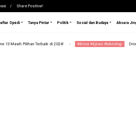
vasi
Share Positive!
aftar Opedi
Tanya Pintar
Politik
Sosial dan Budaya
Aksara Jin
erbaik di 2024!
Drone Terbaru DJI Neo Ha
#drone #djineo #teknologi