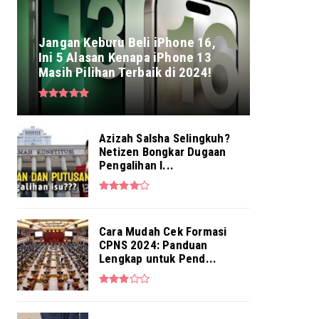
Jangan Keburu Beli iPhone 16,
Ini 5 Alasan Kenapa iPhone 13
Masih Pilihan Terbaik di 2024!
Azizah Salsha Selingkuh?
Netizen Bongkar Dugaan
Pengalihan I...
Cara Mudah Cek Formasi
CPNS 2024: Panduan
Lengkap untuk Pend...