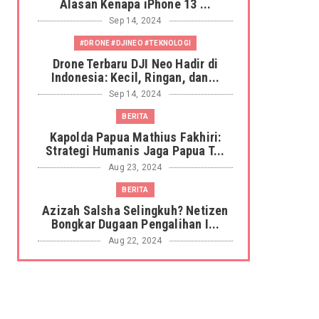
Alasan Kenapa iPhone 13 ...
Sep 14, 2024
#DRONE #DJINEO #TEKNOLOGI
Drone Terbaru DJI Neo Hadir di
Indonesia: Kecil, Ringan, dan...
Sep 14, 2024
BERITA
Kapolda Papua Mathius Fakhiri:
Strategi Humanis Jaga Papua T...
Aug 23, 2024
BERITA
Azizah Salsha Selingkuh? Netizen
Bongkar Dugaan Pengalihan I...
Aug 22, 2024
BERITA
Cara Mudah Cek Formasi CPNS
2024: Panduan Lengkap untuk
Pend...