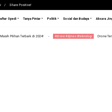
i
Share Positive!
aftar Opedi
Tanya Pintar
Politik
Sosial dan Budaya
Aksara Jin
ik di 2024!
Drone Terbaru DJI Neo Hadir 
#drone #djineo #teknologi