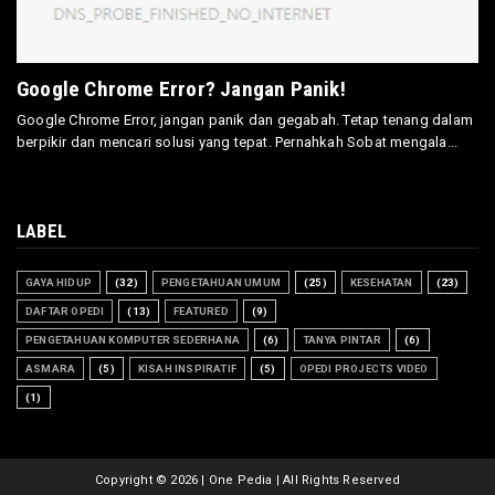
Google Chrome Error? Jangan Panik!
Google Chrome Error, jangan panik dan gegabah. Tetap tenang dalam
berpikir dan mencari solusi yang tepat. Pernahkah Sobat mengala...
LABEL
GAYA HIDUP
(32)
PENGETAHUAN UMUM
(25)
KESEHATAN
(23)
DAFTAR OPEDI
(13)
FEATURED
(9)
PENGETAHUAN KOMPUTER SEDERHANA
(6)
TANYA PINTAR
(6)
ASMARA
(5)
KISAH INSPIRATIF
(5)
OPEDI PROJECTS VIDEO
(1)
Copyright ©
2026 | One Pedia | All Rights Reserved