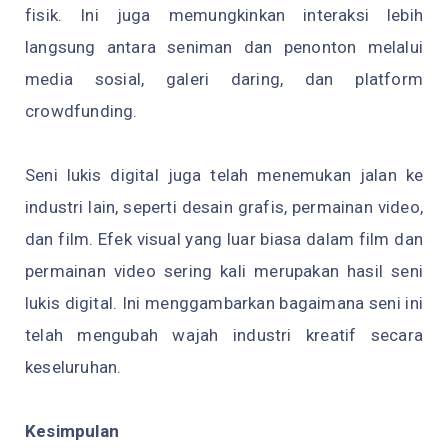
fisik. Ini juga memungkinkan interaksi lebih
langsung antara seniman dan penonton melalui
media sosial, galeri daring, dan platform
crowdfunding.
Seni lukis digital juga telah menemukan jalan ke
industri lain, seperti desain grafis, permainan video,
dan film. Efek visual yang luar biasa dalam film dan
permainan video sering kali merupakan hasil seni
lukis digital. Ini menggambarkan bagaimana seni ini
telah mengubah wajah industri kreatif secara
keseluruhan.
Kesimpulan