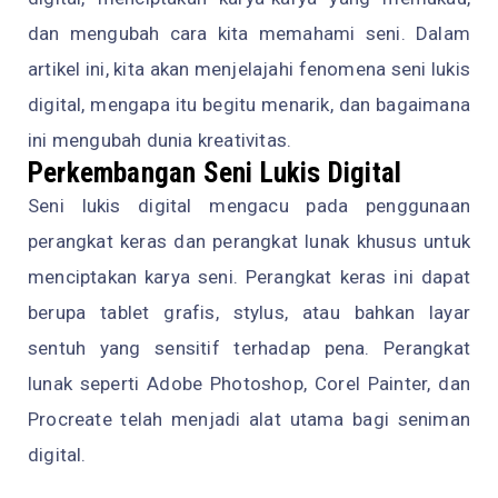
dan mengubah cara kita memahami seni. Dalam
artikel ini, kita akan menjelajahi fenomena seni lukis
digital, mengapa itu begitu menarik, dan bagaimana
ini mengubah dunia kreativitas.
Perkembangan Seni Lukis Digital
Seni lukis digital mengacu pada penggunaan
perangkat keras dan perangkat lunak khusus untuk
menciptakan karya seni. Perangkat keras ini dapat
berupa tablet grafis, stylus, atau bahkan layar
sentuh yang sensitif terhadap pena. Perangkat
lunak seperti Adobe Photoshop, Corel Painter, dan
Procreate telah menjadi alat utama bagi seniman
digital.