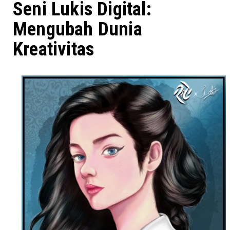
Seni Lukis Digital:
Mengubah Dunia
Kreativitas