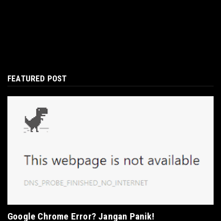
FEATURED POST
Google Chrome Error? Jangan Panik!