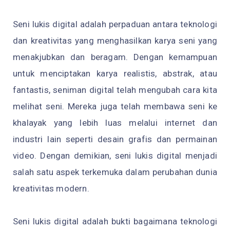
Seni lukis digital adalah perpaduan antara teknologi
dan kreativitas yang menghasilkan karya seni yang
menakjubkan dan beragam. Dengan kemampuan
untuk menciptakan karya realistis, abstrak, atau
fantastis, seniman digital telah mengubah cara kita
melihat seni. Mereka juga telah membawa seni ke
khalayak yang lebih luas melalui internet dan
industri lain seperti desain grafis dan permainan
video. Dengan demikian, seni lukis digital menjadi
salah satu aspek terkemuka dalam perubahan dunia
kreativitas modern.
Seni lukis digital adalah bukti bagaimana teknologi