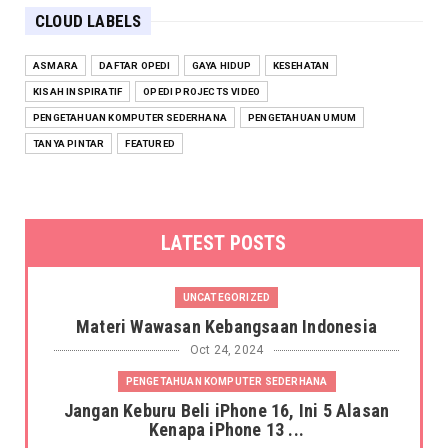
CLOUD LABELS
ASMARA
DAFTAR OPEDI
GAYA HIDUP
KESEHATAN
KISAH INSPIRATIF
OPEDI PROJECTS VIDEO
PENGETAHUAN KOMPUTER SEDERHANA
PENGETAHUAN UMUM
TANYA PINTAR
FEATURED
LATEST POSTS
UNCATEGORIZED
Materi Wawasan Kebangsaan Indonesia
Oct 24, 2024
PENGETAHUAN KOMPUTER SEDERHANA
Jangan Keburu Beli iPhone 16, Ini 5 Alasan
Kenapa iPhone 13 ...