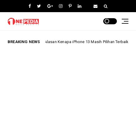
, Ini 5 Alasan Kenapa iPhone 13 Masih Pilihan Terbaik di 2024!
BREAKING NEWS
#drone