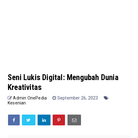
Seni Lukis Digital: Mengubah Dunia
Kreativitas
Admin OnePedia
September 26, 2023
Kesenian