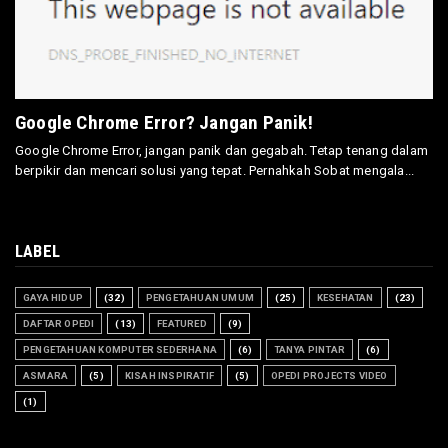
Google Chrome Error? Jangan Panik!
Google Chrome Error, jangan panik dan gegabah. Tetap tenang dalam
berpikir dan mencari solusi yang tepat. Pernahkah Sobat mengala...
LABEL
GAYA HIDUP
(32)
PENGETAHUAN UMUM
(25)
KESEHATAN
(23)
DAFTAR OPEDI
(13)
FEATURED
(9)
PENGETAHUAN KOMPUTER SEDERHANA
(6)
TANYA PINTAR
(6)
ASMARA
(5)
KISAH INSPIRATIF
(5)
OPEDI PROJECTS VIDEO
(1)