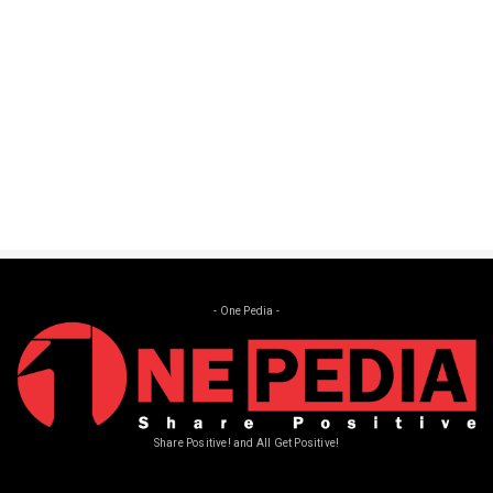
Heboh! BPIP Dikritik Habis-Habisan, Aturan
Paskibraka Lepas ...
Aug 15, 2024
- One Pedia -
Share Positive! and All Get Positive!