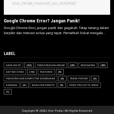
Google Chrome Error? Jangan Panik!
Google Chrome Error, jangan panik dan gegabah. Tetap tenang dalam
berpikir dan mencari solusi yang tepat. Pernahkah Sobat mengala...
LABEL
GAYA HIDUP
(32)
PENGETAHUAN UMUM
(25)
KESEHATAN
(23)
DAFTAR OPEDI
(13)
FEATURED
(9)
PENGETAHUAN KOMPUTER SEDERHANA
(6)
TANYA PINTAR
(6)
ASMARA
(5)
KISAH INSPIRATIF
(5)
OPEDI PROJECTS VIDEO
(1)
Copyright ©
2026 | One Pedia | All Rights Reserved